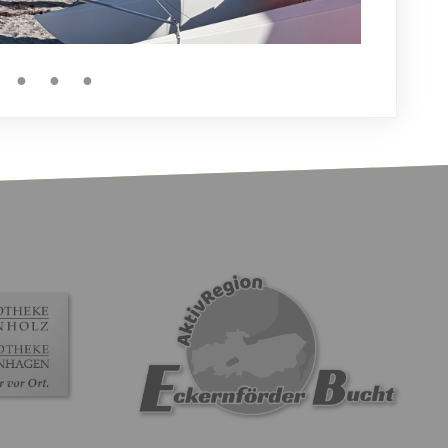
●
●
●