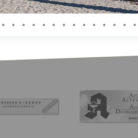
●
●
●
●
●
●
●
●
●
●
●
●
●
●