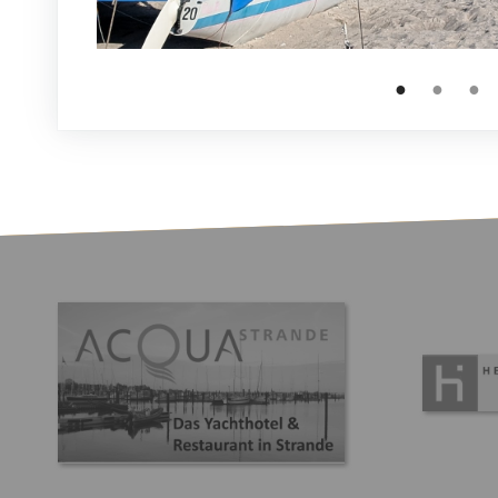
●
●
●