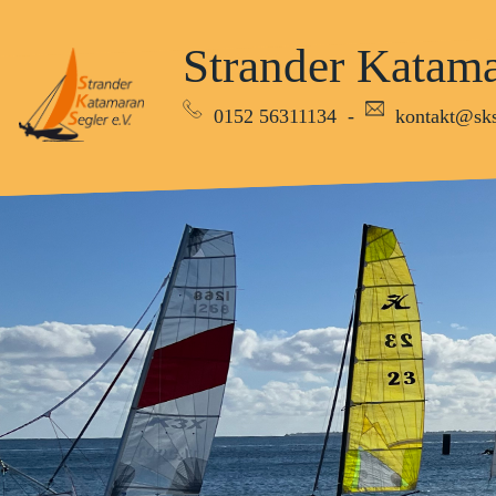
Strander Katama
0152 56311134
-
kontakt@sks